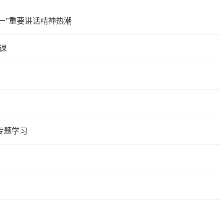
一”重要讲话精神热潮
课
专题学习