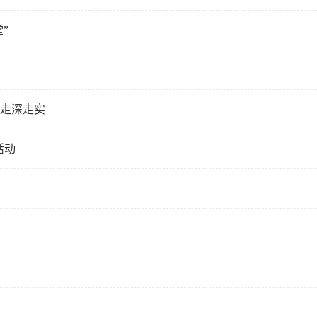
”
走深走实
活动