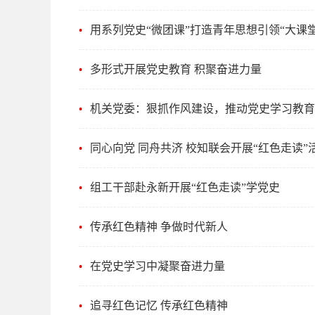
​用系列党史“微团课”打造青年思想引领“大课堂
多形式开展党史教育 积聚奋进力量
机关党委：狠抓作风建设，推动党史学习教育
同心向党 同舟共济 校知联会开展“红色走读”
组工干部赴永新开展“红色走读”学党史
传承红色精神 争做时代新人
在党史学习中凝聚奋进力量
追寻红色记忆 传承红色精神