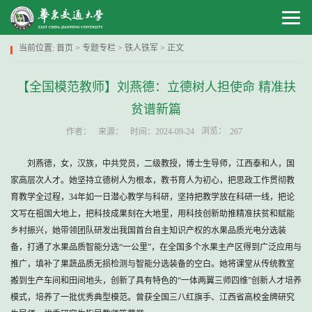
当前位置:
首页
>
专题专栏
>
铁人铁军
> 正文
【全国模范教师】刘燕德：立德树人担使命 精准扶
贫谱新篇
浏览：
作者：
来源：
时间：2024-09-24
267
刘燕德，女，汉族，中共党员，二级教授，博士生导师，江西泰和人，国
家高层次人才。她坚持立德树人为根本，教书育人为初心，把思政工作贯彻教
育教学全过程，34年如一日潜心教学与科研，坚持把教学放在科研一线，把论
文写在祖国大地上，把科技成果刻在大地里，用科技创新助推精准扶贫和赋能
乡村振兴，她带领团队研发出我国首台自主知识产权的水果品质光电分选装
备，打通了水果品质智能分选“一公里”，在全国多个水果主产区得到广泛应用与
推广，填补了果蔬品质无损检测与智能分选装备的空白。她将课堂从传统教室
搬到生产车间和田间地头，创新了具有特色的“一体两翼三师四维”创新人才培养
模式，培养了一批优秀典型模范。曾获全国三八红旗手、江西省高校金牌研究