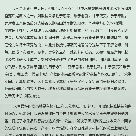
我国是水果生产大国，但却“大而不强”，其中水果智能分选技术水平低和装
备落后是原因之一。刘教授秉承勤于思考，敢于创新，甘于寂寞，乐于奉献，
针对我国水果品质分选装备长期被国外垄断的现状，坚持坐科研的“冷板凳”，一
坐就是十多年，从机理方法和基础理论开始探索，经历无数个日日夜夜的刻苦
攻关，从2002年攻读博士期间开启了水果品质无损智能分选技术与装备的基础
理论方法博士研究阶段，从此刘教授与果蔬光电智能分选结下了不解之缘，她
每天便成了实验室、寝室、食堂的三点一线的科研状态。2009年校级光机电技
术及应用研究所成立，刘教授开始建立了自己的教研团队，团队厚积薄发，潜
心钻研，形成了属于团队的四于方针：“勤于思考，敢于创新，甘于寂寞和乐于
奉献”，我国第一代自主知识产权的水果品质智能化分选装备也随之诞生。“求学
期间，计算机软件、人工智能和仪器科学等多学科交叉知识也是我的必修课，
随着科研时间的投入越长，我发现我深陷果蔬品质智能光电检测技术这领域，
创新无止境”刘教授说。
“人生最好的姿态就是积极向上和无私奉献。”历经几十年赋能精准扶贫和乡
村振兴，她带领团队研发出我国首台自主知识产权的水果品质光电智能分选装
备，打通了水果品质智能分选关键“一公里”，解决了困扰我省主要水果产业面临
的优质不优价，果农丰产不丰收等难题，在全面推进乡村振兴的沃土上绘就江
西数字农业瑰丽画卷，支撑江西制造业高质量发展，助推乡村振兴，实现农业