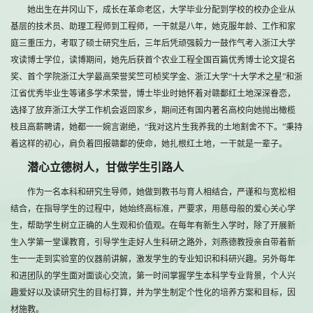
她出生在井冈山下，成长在革命老区，大学毕业分配到学校的校办企业从
基层的技术员、助理工程师到工程师，一干就是八年，她克服年龄、工作和家
庭三重压力，考取了硕士研究生后，三年后凭顽强毅力一鼓作气考入浙江大学
攻读博士学位，读博期间，她先后获首个农业工程全国百篇优秀博士论文提名
奖、首个学院浙江大学最高荣誉奖竺可桢奖学金、浙江大学“十大学术之星”和浙
江省优秀毕业生等诸多学术荣誉，博士毕业时她怀着对赣鄱红土地深深眷恋，
选择了放弃浙江大学工作机会返回家乡，期间还有国内著名高校向她抛出橄榄
枝且高薪聘请，她都一一婉言谢绝，“我对这片生我养我的土地割舍不下。”秉持
着这样的初心，肩负着回报赣鄱的使命，她扎根红土地，一干就是一辈子。
潜心立德树人，甘做学生引路人
作为一名本科和研究生导师，她做到教书与育人相结合，严谨和与宽松相
结合，在指导学生的过程中，她始终高标准，严要求，用慈母般的爱心关心学
生，帮助学生树立正确的人生观和价值观。在每年有新生入学时，除了开展新
生入学第一堂课教育，引导学生走好人生科研之路外，刘燕德教授亲自带着新
生一一走到实验室的仪器前讲解，激发学生的专业知识和科研兴趣。另外每年
和进团队的学生面对面谈心交流，第一时间掌握学生本科学专业背景，个人兴
趣爱好以及读研究生的目标打算，并为学生制定个性化的培养方案和目标，因
材施教。