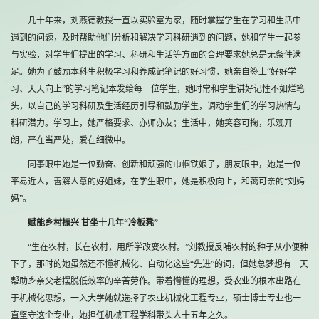
几十年来，刘燕德教授一直以实验室为家，随时掌握学生在学习和生活中
遇到的问题，及时帮助他们分析和解决学习科研遇到的问题，她和学生一起参
与实验，对学生们提出的学习、科研和生活等方面的合理要求她总是无条件满
足。她为了鼓励本科生积极学习和养成记笔记的好习惯，她亲自签上“好好学
习、天天向上”的学习笔记本发给每一位学生，她时常和学生讲好记性不如烂笔
头，以自己的学习科研及生活经历引导和鼓励学生，调动学生们的学习热情与
科研潜力。学习上，她严格要求、亦师亦友；生活中，她笑容可掬，乐观开
朗，严在当严处，爱在细微中。
同事眼中她是一位勤奋、创新和顽强的巾帼铁娘子，朋友眼中，她是一位
平易近人，善解人意的好姐妹，在学生眼中，她是积极向上，和蔼可亲的“刘妈
妈”。
赋能乡村振兴 甘坐十几年“冷板凳”
“生在农村，长在农村，用所学改变农村。”刘教授反哺农村的种子从小便种
下了，那时的她虽然还不懂机械化、自动化这些“先进”的词，但她总梦想有一天
帮助乡亲父老摆脱低效率的辛苦劳作。带着懵懂的理想，受农业的根本出路在
于机械化思想，一入大学她就选择了农业机械化工程专业，硕士博士专业也一
直坚守这个专业，她担任机械工程学科带头人十五年之久。