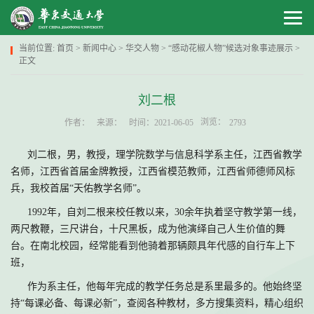
当前位置:
首页
>
新闻中心
>
华交人物
>
“感动花椒人物”候选对象事迹展示
>
正文
刘二根
浏览：
作者：
来源：
时间：2021-06-05
2793
刘二根，男，教授，理学院数学与信息科学系主任，江西省教学
名师，江西省首届金牌教授，江西省模范教师，江西省师德师风标
兵，我校首届“天佑教学名师”。
1992年，自刘二根来校任教以来，30余年执着坚守教学第一线，
两尺教鞭，三尺讲台，十尺黑板，成为他演绎自己人生价值的舞
台。在南北校园，经常能看到他骑着那辆颇具年代感的自行车上下
班，
作为系主任，他每年完成的教学任务总是系里最多的。他始终坚
持“每课必备、每课必新”，查阅各种教材，多方搜集资料，精心组织