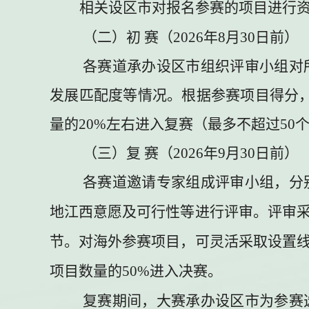
相关设区市对报名参赛的项目进行
（二）
初
赛（
2026
年
8
月
30
日前
）
各赛道承办设区市组织评审小组对
发展匹配度等情况。根据参赛项目得分
量的
20%
左右进入复赛（
最多不超过
50
（三）
复
赛（
2026
年
9
月
30
日前）
各赛道邀请专家组成评审小组，分
地江西意愿及可行性等进行评审。评审
节。
对海外参赛项目，可灵活采取设置
项目数量的
50%
进入决赛。
复赛期间，大赛承办设区市为参赛