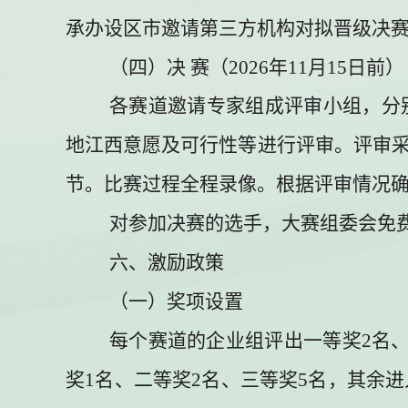
承办设区市邀请第三方机构对拟晋级决
（四）决
赛
（
2026
年
11
月
15
日前
）
各赛道邀请专家组成评审小组，分
地江西意愿及可行性等进行评审。评审
节。比赛过程全程录像。根据评审情况
对参加决赛的选手，大赛组委会免
六、
激励政策
（一）奖项设置
每个赛道的企业组评出一等奖
2
名
奖
1
名、二等奖
2
名、三等奖
5
名，其余进