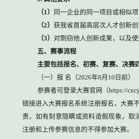
（
1
）
同一企业的同一项目或相似项
（
2
）
获我省首届高层次人才创新创
（
3
）
对剽窃他人创新成果，以及使
五、赛事流程
主要包括报名、初赛、复赛、决赛
（一）报
名
（
2026
年
8
月
10
日前）
参赛者可登录大赛官网（
https://cxcy
链接进入大赛报名系统注册报名，大赛
责，如有刻意隐瞒或资料造假现象，取
注册和上传参赛信息的不得参加大赛。