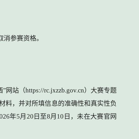
取消参赛资格。
西
”
网
站
（
https://rc.jxzzb.gov.cn
）
大赛专题
材料，并对所填信息的准确性和真实性负
026
年
5
月
20
日至
8
月
10
日，未在大赛官网