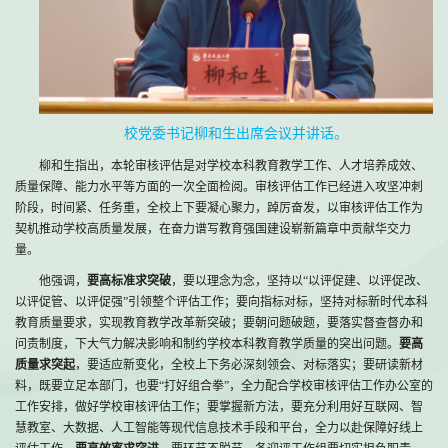
校党委书记柳和生出席会议并讲话。
柳和生指出，本轮审核评估是对学校本科教育教学工作、人才培养成效、
质量保障、能力水平等方面的一次全面检阅。审核评估工作已经进入攻坚冲刺
阶段，时间紧、任务重，全校上下要凝心聚力，踔厉奋发，以审核评估工作为
契机推动学校高质量发展，在奋力谱写教育强国建设崭新篇章中贡献华交力
量。
他强调，
要高标准求突破
，要以理念为念，坚持以“以评促建、以评促改、
以评促管、以评促强”引领整个评估工作；要向指标对标，坚持对标新时代本科
教育质量要求，实现教育教学改革新突破；要朝问题破题，要落实督查督办和
问责制度，下大气力解决影响和制约学校本科教育教学质量的突出问题。
要高
质量求突起
，要适应新变化，全校上下务必深刻领会、对标落实；要研读新材
料，既要立足本部门，也要“打好组合拳”，全力配合学校审核评估工作办公室的
工作安排，做好学校审核评估工作；要掌握新方法，要充分利用好互联网、智
慧教室、大数据、人工智能等现代信息技术手段和平台，全力以赴保障好线上