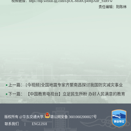
视频链接：https://mp.weixin.qq.com/s/pOL-Msl0Up4MpAdF_SxRVw
责任编辑：阳陈林
上一篇：
[今视频]全国地震专家齐聚南昌探讨我国防灾减灾事业
下一篇：
【中国教育电视台】立足民生所盼 办好人民满意的教育
版权所有 @
华东交通大学
赣公网安备 36010602000027号
联系我们
|
ENGLISH