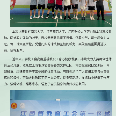
本次比赛共有南昌大学、江西师范大学、江西财经大学等11所本科高校参
加。面对实力强劲的对手，我校参赛队员毫不畏惧、沉着应战，每一局全力以
赴，每一球顽强拼抢，凭借扎实的球技和坚韧的毅力，突破层层重围挺进决
赛，获得亚军。
近年来，学校工会高度重视教职工身心健康发展，持续大力支持群众性体
育活动开展，依托教工羽毛球协会等各类文体社团，常态化组织日常训练、内
部联谊、趣味赛事等丰富多彩的体育活动，有效调动了广大教职工参与体育锻
炼的积极性，带动大批教职工走出办公室、投身运动场，在运动中舒缓工作压
力、强健体魄、锤炼意志，营造了全员健身的良好校园氛围。