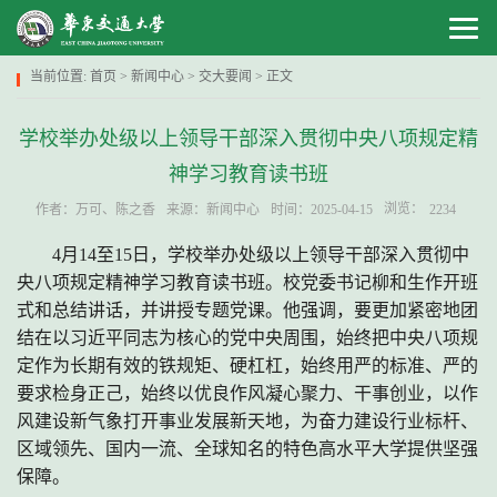
当前位置:
首页
>
新闻中心
>
交大要闻
> 正文
学校举办处级以上领导干部深入贯彻中央八项规定精
神学习教育读书班
浏览：
作者：万可、陈之香
来源：新闻中心
时间：2025-04-15
2234
4月14至15日，学校举办处级以上领导干部深入贯彻中
央八项规定精神学习教育读书班。校党委书记柳和生作开班
式和总结讲话，并讲授专题党课。他强调，要更加紧密地团
结在以习近平同志为核心的党中央周围，始终把中央八项规
定作为长期有效的铁规矩、硬杠杠，始终用严的标准、严的
要求检身正己，始终以优良作风凝心聚力、干事创业，以作
风建设新气象打开事业发展新天地，为奋力建设行业标杆、
区域领先、国内一流、全球知名的特色高水平大学提供坚强
保障。